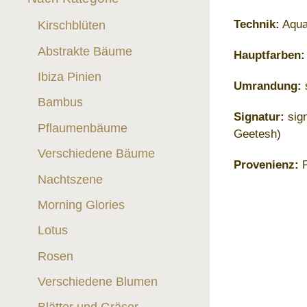
Technik:
Aquar
Kirschblüten
Abstrakte Bäume
Hauptfarben:
Ibiza Pinien
Umrandung:
s
Bambus
Signatur:
sign
Pflaumenbäume
Geetesh)
Verschiedene Bäume
Provenienz:
P
Nachtszene
Morning Glories
Lotus
Rosen
Verschiedene Blumen